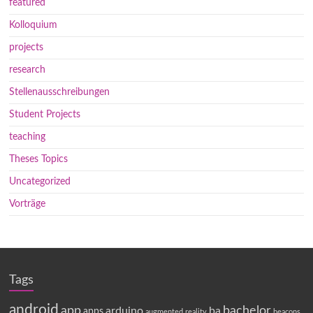
featured
Kolloquium
projects
research
Stellenausschreibungen
Student Projects
teaching
Theses Topics
Uncategorized
Vorträge
Tags
android
app
bachelor
arduino
ba
apps
augmented reality
beacons