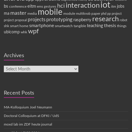
iot
interaction
hci
bs
eitm
jobs
conference
ems
itm
gestures
mobile
master
ma
media
module
paper
multiknob
phd
pp
project
research
projects
prototyping
raspberry
project proposal
robot
smartphone
thesis
teaching
shk
smart home
smartwatch
tangible
things
wpf
ubicomp
whk
Archives
Recent Posts
MA-Kolloquium Joel Neumann
Doctoral Colloquium at DFKI / UdS
moxd lab im ZDF heute journal