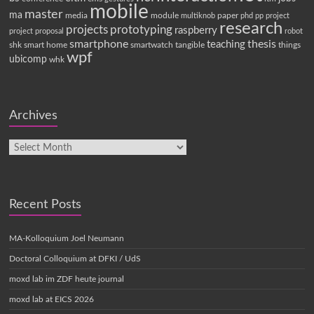
mobile
master
ma
media
module
paper
multiknob
phd
pp
project
research
projects
prototyping
raspberry
project proposal
robot
smartphone
thesis
teaching
shk
smart home
smartwatch
tangible
things
wpf
ubicomp
whk
Archives
Recent Posts
MA-Kolloquium Joel Neumann
Doctoral Colloquium at DFKI / UdS
moxd lab im ZDF heute journal
moxd lab at EICS 2026