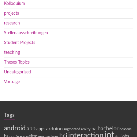
Kolloquium
projects
research
Stellenausschreibungen
Student Projects
teaching
Theses Topics
Uncategorized
Vorträge
Tags
android
app
bachelor
arduino
ba
apps
augmented reality
beacons
iot
interaction
hci
bs
eitm
jobs
conference
ems
itm
gestures