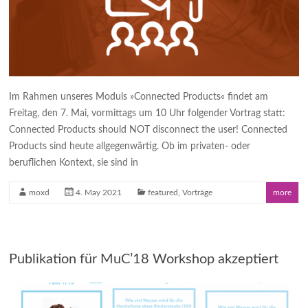
Im Rahmen unseres Moduls »Connected Products« findet am
Freitag, den 7. Mai, vormittags um 10 Uhr folgender Vortrag statt:
Connected Products should NOT disconnect the user! Connected
Products sind heute allgegenwärtig. Ob im privaten- oder
beruflichen Kontext, sie sind in
moxd
4. May 2021
featured
,
Vorträge
more
Publikation für MuC’18 Workshop akzeptiert