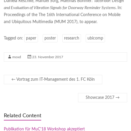
Daniela Reschke, Manuel Sorg, Matthias Böhmer:
TactiFloor: Design
and Evaluation of Vibration Signals for Doorway Reminder Systems.
In:
Proceedings of the The 16th International Conference on Mobile
and Ubiquitous Multimedia (MUM 2017), to appear.
Tagged on:
paper
poster
research
ubicomp
moxd
23. November 2017
←
Vortrag zum IT-Management des 1. FC Köln
Showcase 2017
→
Related Content
Publikation für MuC'18 Workshop akzeptiert