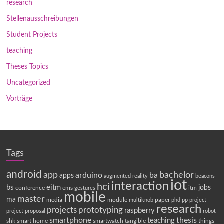
research
Stellenausschreibungen
Student Projects
teaching
Theses Topics
Uncategorized
Vorträge
Tags
android
app
bachelor
arduino
ba
apps
augmented reality
beacons
iot
interaction
hci
bs
eitm
jobs
conference
ems
itm
gestures
mobile
master
ma
media
module
paper
multiknob
phd
pp
project
research
projects
prototyping
raspberry
project proposal
robot
smartphone
thesis
teaching
shk
smart home
smartwatch
tangible
things