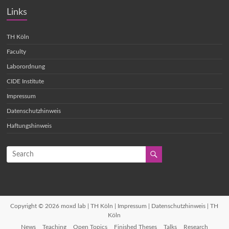
Links
TH Köln
Faculty
Laborordnung
CIDE Institute
Impressum
Datenschutzhinweis
Haftungshinweis
Copyright © 2026
moxd lab | TH Köln
|
Impressum
|
Datenschutzhinweis
| TH
Köln
News
Teaching
Open Topics
Finished Theses
Talks
Research