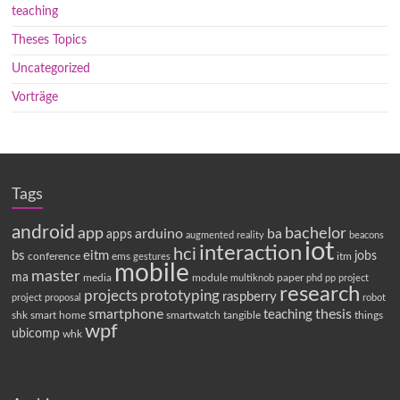
teaching
Theses Topics
Uncategorized
Vorträge
Tags
android
app
bachelor
arduino
ba
apps
augmented reality
beacons
iot
interaction
hci
bs
eitm
jobs
conference
ems
itm
gestures
mobile
master
ma
media
module
paper
multiknob
phd
pp
project
research
projects
prototyping
raspberry
project proposal
robot
smartphone
thesis
teaching
shk
smart home
smartwatch
tangible
things
wpf
ubicomp
whk