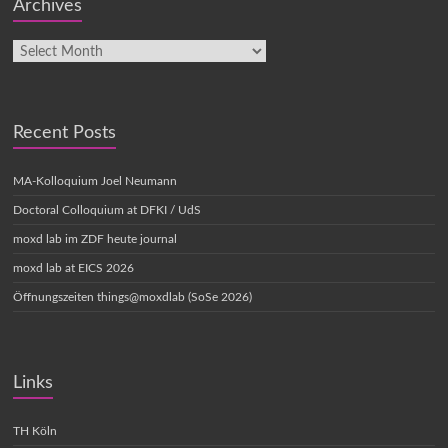
Archives
Recent Posts
MA-Kolloquium Joel Neumann
Doctoral Colloquium at DFKI / UdS
moxd lab im ZDF heute journal
moxd lab at EICS 2026
Öffnungszeiten things@moxdlab (SoSe 2026)
Links
TH Köln