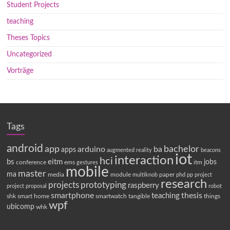
Student Projects
teaching
Theses Topics
Uncategorized
Vorträge
Tags
android
app
bachelor
arduino
ba
apps
augmented reality
beacons
iot
interaction
hci
bs
eitm
jobs
conference
ems
itm
gestures
mobile
master
ma
media
module
paper
multiknob
phd
pp
project
research
projects
prototyping
raspberry
project proposal
robot
smartphone
thesis
teaching
shk
smart home
smartwatch
tangible
things
wpf
ubicomp
whk