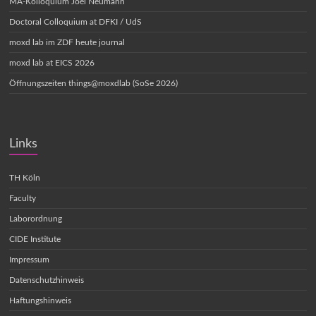
MA-Kolloquium Joel Neumann
Doctoral Colloquium at DFKI / UdS
moxd lab im ZDF heute journal
moxd lab at EICS 2026
Öffnungszeiten things@moxdlab (SoSe 2026)
Links
TH Köln
Faculty
Laborordnung
CIDE Institute
Impressum
Datenschutzhinweis
Haftungshinweis