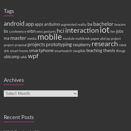
Tags
android
app
bachelor
arduino
ba
apps
augmented reality
beacons
iot
interaction
hci
bs
eitm
jobs
conference
ems
itm
gestures
mobile
master
ma
media
module
paper
multiknob
phd
pp
project
research
projects
prototyping
raspberry
project proposal
robot
smartphone
thesis
teaching
shk
smart home
smartwatch
tangible
things
wpf
ubicomp
whk
Archives
Recent Posts